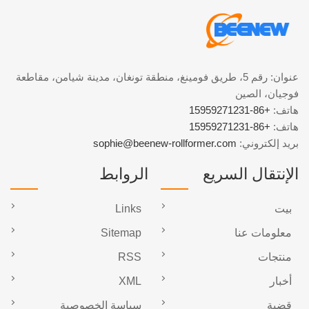
عنوان: رقم 5، طريق فومينغ، منطقة تونغان، مدينة شيامن، مقاطعة
فوجيان، الصين
هاتف:
+86-15959271231
هاتف:
+86-15959271231
بريد إلكتروني:
sophie@beenew-rollformer.com
الإنتقال السريع
الروابط
بيت
Links
معلومات عنا
Sitemap
منتجات
RSS
أخبار
XML
قضية
سياسة الخصوصية