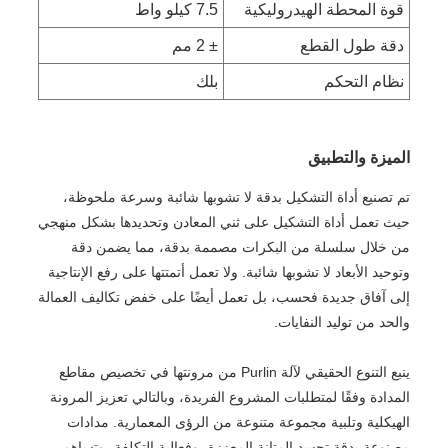
قوة المحطة الهيدروليكية
7.5 كيلو واط
دقة طول القطع
± 2 مم
نظام التحكم
بلك
الميزة والتطبيق
تم تصنيع أداة التشكيل بدقة لا تشوبها شائبة وسرعة ملحوظة،
حيث تعمل أداة التشكيل على ثني المعادن وتحديدها بشكل منهجي
من خلال سلسلة من البكرات مصممة بدقة، مما يضمن دقة
وتوحيد الأبعاد لا تشوبها شائبة. ولا تعمل أتمتتها على رفع الإنتاجية
إلى آفاق جديدة فحسب، بل تعمل أيضًا على خفض تكاليف العمالة
والحد من توليد النفايات.
ينبع التنوع الحقيقي لآلة Purlin من مرونتها في تخصيص مقاطع
المدادة وفقًا لمتطلبات المشروع الفريدة، وبالتالي تعزيز المرونة
الهيكلية وتلبية مجموعة متنوعة من الرؤى المعمارية. مدادات
مصنوعة بدقة تجسد المتانة المعززة، وفعالية التكلفة، وتساهم