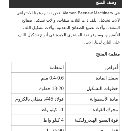
وصف المنتج
في Xiamen Beenew Machinery، نحن نقدم دعمنا الاحترافي
لآلات تشكيل اللف ذات الثلاث طبقات، وآلات تشكيل صفائح
السقف، وآلات تصنيع الصفائح المعدنية، وآلات تشكيل اللف
للألمنيوم، وسنوفر ثقة المشتري الجيدة في أنواع تشكيل اللف
على البارد لدينا. آلات.
معلمة المنتج
أغراض
المعلمة
سمك المادة
0.4-0.6 ملم
خطوات التشكيل
18-20 خطوة
مادة الأسطوانة
فولاذ 45#، مطلي بالكروم
محرك القيادة
11 كيلو واط
قوة القطع الهيدروليكية
4 كيلو واط
قطر رمح
75/90 ملم