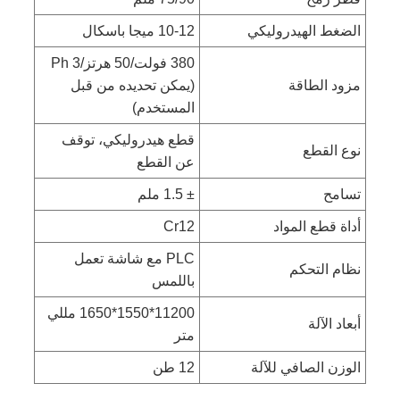
الضغط الهيدروليكي
10-12 ميجا باسكال
380 فولت/50 هرتز/3 Ph
مزود الطاقة
(يمكن تحديده من قبل
المستخدم)
قطع هيدروليكي، توقف
نوع القطع
عن القطع
تسامح
± 1.5 ملم
أداة قطع المواد
Cr12
PLC مع شاشة تعمل
نظام التحكم
باللمس
11200*1550*1650 مللي
أبعاد الآلة
متر
الوزن الصافي للآلة
12 طن