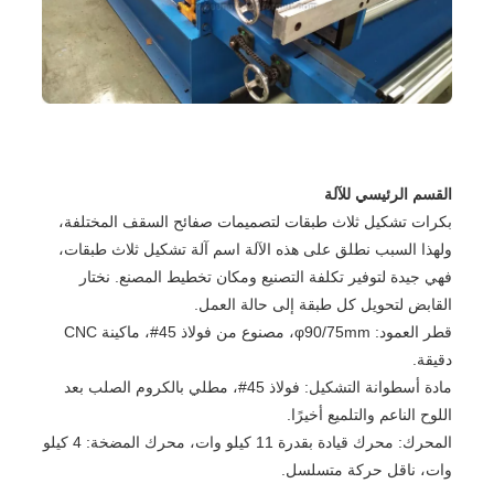
القسم الرئيسي للآلة
بكرات تشكيل ثلاث طبقات لتصميمات صفائح السقف المختلفة،
ولهذا السبب نطلق على هذه الآلة اسم آلة تشكيل ثلاث طبقات،
فهي جيدة لتوفير تكلفة التصنيع ومكان تخطيط المصنع. نختار
القابض لتحويل كل طبقة إلى حالة العمل.
قطر العمود: φ90/75mm، مصنوع من فولاذ 45#، ماكينة CNC
دقيقة.
مادة أسطوانة التشكيل: فولاذ 45#، مطلي بالكروم الصلب بعد
اللوح الناعم والتلميع أخيرًا.
المحرك: محرك قيادة بقدرة 11 كيلو وات، محرك المضخة: 4 كيلو
وات، ناقل حركة متسلسل.