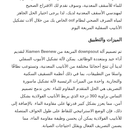
للماء للأسقف المعدنية، وسوف نقدم لك الاقتراح الصحيح
لمهندسي الأسقف المعدنية لديك، لذا يرجى اختيار الحل الجاهز
لمياه الصرف الصحي لنظام oof الخاص بك من خلال آلات تشكيل
الأنابيب السفلية المربعة اليوم.
الميزات والتطبيق
تم تصميم آلة downpsout المربعة من Xiamen Beenew لتقديم
أداء جيد ومتعددة الوظائف. يمكن لآلة تشكيل الأنبوب السفلي
لدينا أن تنتج أحجامًا مختلفة من الأنابيب المعدنية، وتستوعب نطاقًا
واسعًا من التطبيقات، بما في ذلك أنظمة التسقيف السكنية
والتجارية. واحدة من الميزات الرئيسية لآلة تشكيل ماسورة
التصريف هي الحل المتقدم المقاوم للماء. نحن ندمج تصميم
التماس بزاوية 360 درجة الذي يربط الأنابيب الفولاذية بشكل
آمن، مما يعزز بشكل كبير قدرتها على مقاومة الماء. بالإضافة إلى
ذلك، فإن الوضع الاستراتيجي للنقاط على طول الحواف المتصلة
للأنابيب الفولاذية يمكن أن يحسن وظيفة مقاومة الماء، مما
يضمن التصريف الفعال ويقلل احتياجات الصيانة.