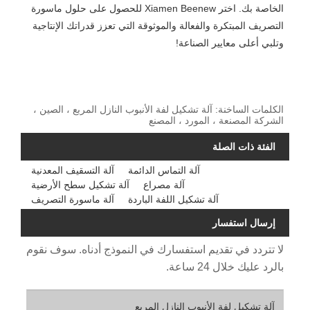
الخاصة بك. اختر Xiamen Beenew للحصول على حلول ماسورة
التصريف المبتكرة والفعالة والموثوقة التي تعزز قدراتك الإنتاجية
وتلبي أعلى معايير الصناعة!
الكلمات الساخنة: آلة تشكيل لفة الأنبوب النازل المربع ، الصين ،
الشركة المصنعة ، المورد ، المصنع
الفئة ذات الصلة
آلة التماس الدائمة
آلة التسقيف المعدنية
آلة مصراع
آلة تشكيل سطح الأرضية
آلة تشكيل اللفة الباردة
آلة ماسورة التصريف
إرسال استفسار
لا تتردد في تقديم استفسارك في النموذج أدناه. سوف نقوم
بالرد عليك خلال 24 ساعة.