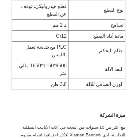
قطع هيدروليكي، توقف
نوع القطع
عن القطع
تسامح
± 2 مم
مادة أداة القطع
Cr12
PLC مع شاشة تعمل
نظام التحكم
باللمس
9600*1150*1650 مللي
البعد الآلة
متر
الوزن الصافي للآلة
3.8 طن
ميزة الشركة
مع أكثر من 10 سنوات من البحث في آلات الأنابيب السفلية
التجارية، لدى Xiamen Beenew أفكار احترافية لنظام مقاوم