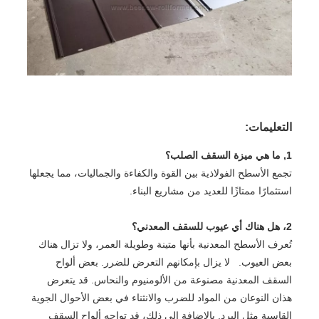
التعليمات:
1, ما هي ميزة السقف الصلب؟
تجمع الأسطح الفولاذية بين القوة والكفاءة والجماليات، مما يجعلها
استثمارًا ممتازًا للعديد من مشاريع البناء.
2، هل هناك أي عيوب للسقف المعدني؟
تُعرف الأسطح المعدنية بأنها متينة وطويلة العمر، ولا تزال هناك
بعض العيوب. لا يزال بإمكانهم التعرض للضرر. بعض ألواح
السقف المعدنية مصنوعة من الألومنيوم والنحاس. قد يتعرض
هذان النوعان من المواد للضرب والانثناء في بعض الأحوال الجوية
القاسية مثل البرد. بالإضافة إلى ذلك، قد تواجه ألواح السقف