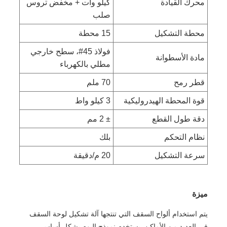
محرك القيادة
كيلو وات + مخفض تروس
صلب
محطة التشكيل
15 محطة
فولاذ 45#، سطح خارجي
مادة الأسطوانة
مطلي بالكهرباء
قطر رمح
70 ملم
قوة المحطة الهيدروليكية
3 كيلو واط
دقة طول القطع
± 2 مم
نظام التحكم
بلك
سرعة التشكيل
20 م/دقيقة
ميزة
يتم استخدام ألواح السقف التي تنتجها آلة تشكيل لوحة السقف
في العديد من الأماكن. يستخدم نموذج اليوم بشكل أساسي