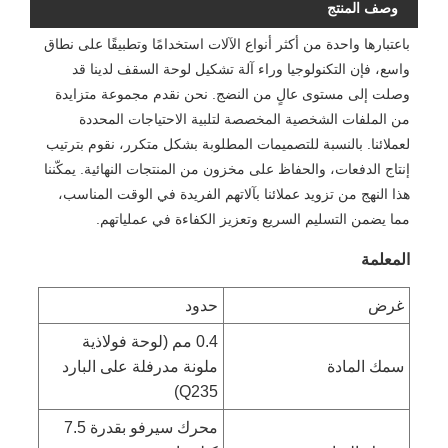
وصف المنتج
باعتبارها واحدة من أكثر أنواع الآلات استخدامًا وتطبيقًا على نطاق
واسع، فإن التكنولوجيا وراء آلة تشكيل لوحة السقف لدينا قد
وصلت إلى مستوى عالٍ من النضج. نحن نقدم مجموعة متزايدة
من الملفات الشخصية المخصصة لتلبية الاحتياجات المحددة
لعملائنا. بالنسبة للتصميمات المطلوبة بشكل متكرر، نقوم بترتيب
إنتاج الدفعات، والحفاظ على مخزون من المنتجات النهائية. يمكّننا
هذا النهج من تزويد عملائنا بآلاتهم الفريدة في الوقت المناسب،
مما يضمن التسليم السريع وتعزيز الكفاءة في عملياتهم.
المعلمة
غرض
حدود
0.4 مم (لوحة فولاذية
سمك المادة
ملونة مدرفلة على البارد
Q235)
محرك سيرفو بقدرة 7.5