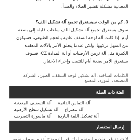
المعدنية مشكلة تقشير الطلاء والصدأ.
3، كم من الوقت سيستغرق تجميع آلة تشكيل اللف؟
سوف يستغرق تجميع آلة تشكيل اللف ساعات قليلة إلى بضعة
أيام. إذا كانت آلة لوحة السقف عادية بالحجم الطبيعي، فسيكون
من السهل تركيبها. ولكن عندما يتعلق الأمر بالآلات المعقدة
الكبيرة مثل آلة تزيين الأرضيات أو آلة المدادة CZ، فسوف
يستغرق الأمر بضعة أيام للتثبيت وإجراء الاختبار.
الكلمات الساخنة: آلة تشكيل لوحة السقف، الصين، الشركة
المصنعة، المورد، المصنع
الفئة ذات الصلة
آلة التماس الدائمة
آلة التسقيف المعدنية
آلة مصراع
آلة تشكيل سطح الأرضية
آلة تشكيل اللفة الباردة
آلة ماسورة التصريف
إرسال استفسار
لا تتردد في تقديم استفسارك في النموذج أدناه. سوف نقوم