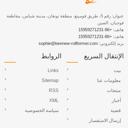
عنوان: رقم 5، طريق فومينغ، منطقة تونغان، مدينة شيامن، مقاطعة
فوجيان، الصين
هاتف:
+86-15959271231
هاتف:
+86-15959271231
بريد إلكتروني:
sophie@beenew-rollformer.com
الإنتقال السريع
الروابط
بيت
Links
معلومات عنا
Sitemap
منتجات
RSS
أخبار
XML
قضية
سياسة الخصوصية
إرسال الاستفسار